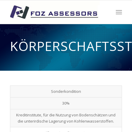
KÖRPERSCHAFTSS
Sonderkondition
30%
Kreditinstitute, für die Nutzung von Bodenschätzen und
die unterirdische Lagerung von Kohlenwasserstoffen.