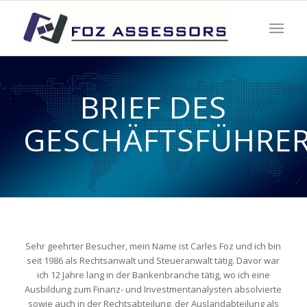
BRIEF DES
GESCHÄFTSFÜHRE
Sehr geehrter Besucher, mein Name ist Carles Foz und ich bin
seit 1986 als Rechtsanwalt und Steueranwalt tätig. Davor war
ich 12 Jahre lang in der Bankenbranche tätig, wo ich eine
Ausbildung zum Finanz- und Investmentanalysten absolvierte
sowie auch in der Rechtsabteilung, der Auslandabteilung als