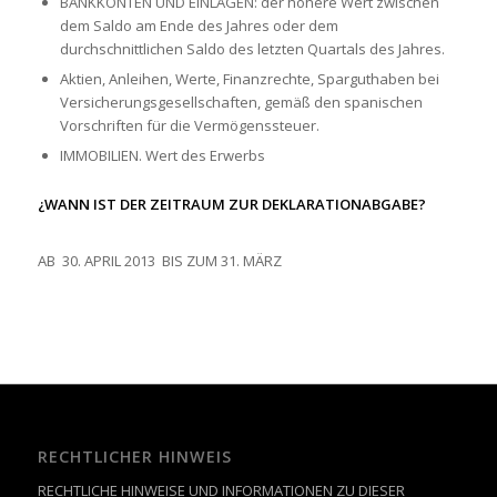
BANKKONTEN UND EINLAGEN: der höhere Wert zwischen
dem Saldo am Ende des Jahres oder dem
durchschnittlichen Saldo des letzten Quartals des Jahres.
Aktien, Anleihen, Werte, Finanzrechte, Sparguthaben bei
Versicherungsgesellschaften, gemäß den spanischen
Vorschriften für die Vermögenssteuer.
IMMOBILIEN. Wert des Erwerbs
¿WANN IST DER ZEITRAUM ZUR DEKLARATIONABGABE?
AB 30. APRIL 2013 BIS ZUM 31. MÄRZ
RECHTLICHER HINWEIS
RECHTLICHE HINWEISE UND INFORMATIONEN ZU DIESER